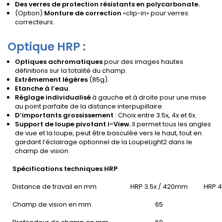
Des verres de protection résistants en polycarbonate.
(Option)
Monture de correction
«clip-in» pour verres
correcteurs.
Optique HRP :
Optiques achromatiques
pour des images hautes
définitions sur la totalité du champ.
Extrêmement légères
(85g).
Etanche à l’eau
.
Réglage individualisé
à gauche et à droite pour une mise
au point parfaite de la distance interpupillaire.
D’importants grossissement
: Choix entre 3.5x, 4x et 6x.
Support de loupe pivotant i-View.
Il permet tous les angles
de vue et la loupe, peut être basculée vers le haut, tout en
gardant l’éclairage optionnel de la LoupeLight2 dans le
champ de vision
Spécifications techniques HRP
Distance de travail en mm
HRP 3.5x / 420mm
HRP 4
Champ de vision en mm
65