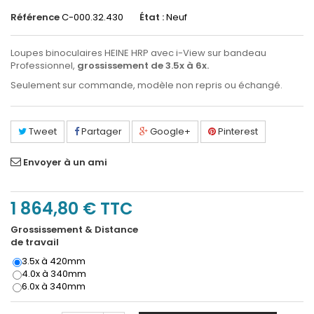
Référence
C-000.32.430
État :
Neuf
Loupes binoculaires HEINE HRP avec i-View sur bandeau
Professionnel,
grossissement de 3.5x à 6x
.
Seulement sur commande, modèle non repris ou échangé.
Tweet
Partager
Google+
Pinterest
Envoyer à un ami
1 864,80 €
TTC
Grossissement & Distance
de travail
3.5x à 420mm
4.0x à 340mm
6.0x à 340mm