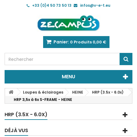
+33 (0)4 50 73 50 13
infos@v-e-t.eu
Panier:
0
Produits
0,00 €
MENU
Loupes & éclairages
HEINE
HRP (3.5x - 6.0x)
HRP 3,5x à 6x S-FRAME - HEINE
HRP (3.5X - 6.0X)
DÉJÀ VUS