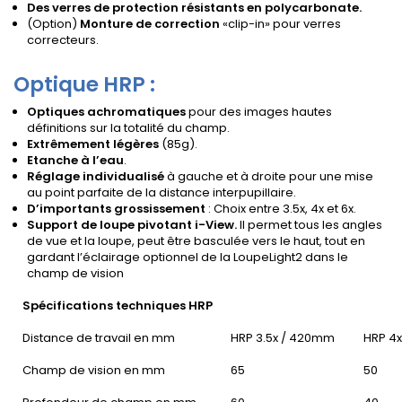
Des verres de protection résistants en polycarbonate.
(Option)
Monture de correction
«clip-in» pour verres
correcteurs.
Optique HRP :
Optiques achromatiques
pour des images hautes
définitions sur la totalité du champ.
Extrêmement légères
(85g).
Etanche à l’eau
.
Réglage individualisé
à gauche et à droite pour une mise
au point parfaite de la distance interpupillaire.
D’importants grossissement
: Choix entre 3.5x, 4x et 6x.
Support de loupe pivotant i-View.
Il permet tous les angles
de vue et la loupe, peut être basculée vers le haut, tout en
gardant l’éclairage optionnel de la LoupeLight2 dans le
champ de vision
Spécifications techniques HRP
Distance de travail en mm
HRP 3.5x / 420mm
HRP 4
Champ de vision en mm
65
50