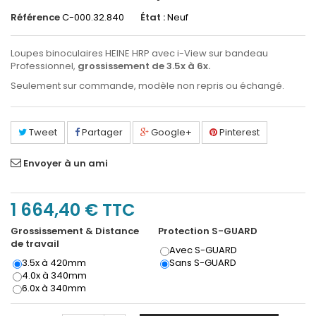
Référence
C-000.32.840
État :
Neuf
Loupes binoculaires HEINE HRP avec i-View sur bandeau
Professionnel,
grossissement de 3.5x à 6x.
Seulement sur commande, modèle non repris ou échangé.
Tweet
Partager
Google+
Pinterest
Envoyer à un ami
1 664,40 €
TTC
Grossissement & Distance
Protection S-GUARD
de travail
Avec S-GUARD
3.5x à 420mm
Sans S-GUARD
4.0x à 340mm
6.0x à 340mm