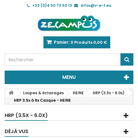
+33 (0)4 50 73 50 13
infos@v-e-t.eu
Panier:
0
Produits
0,00 €
MENU
Loupes & éclairages
HEINE
HRP (3.5x - 6.0x)
HRP 3.5x à 6x Casque - HEINE
HRP (3.5X - 6.0X)
DÉJÀ VUS