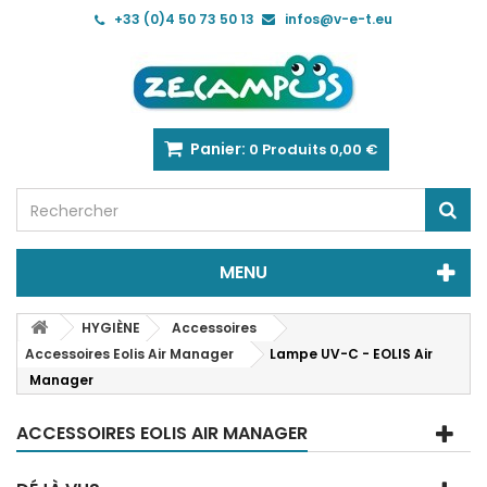
+33 (0)4 50 73 50 13
infos@v-e-t.eu
Panier:
0
Produits
0,00 €
MENU
HYGIÈNE
Accessoires
Accessoires Eolis Air Manager
Lampe UV-C - EOLIS Air
Manager
ACCESSOIRES EOLIS AIR MANAGER