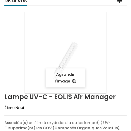
DÉJÀ VUS
Agrandir
l'image
Lampe UV-C - EOLIS Air Manager
État :
Neuf
Associée(s) au filtre à oxydation, la ou les lampe(s) UV-
C
supprime(nt) les COV (Composés Organiques Volatils),