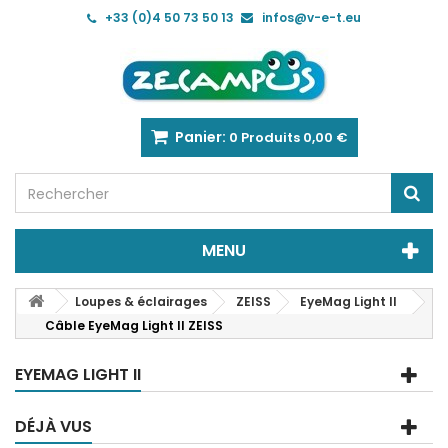
+33 (0)4 50 73 50 13
infos@v-e-t.eu
Panier:
0
Produits
0,00 €
MENU
Loupes & éclairages
ZEISS
EyeMag Light II
Câble EyeMag Light II ZEISS
EYEMAG LIGHT II
DÉJÀ VUS