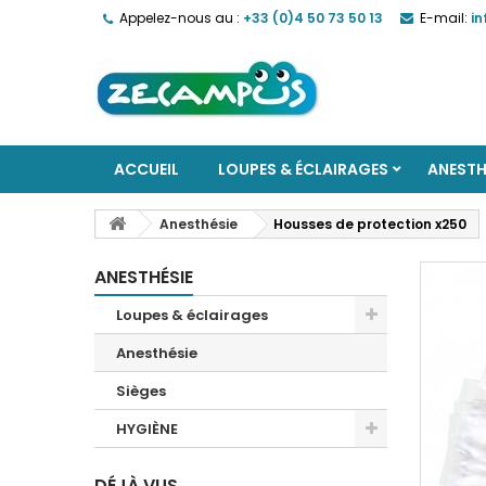
Appelez-nous au :
+33 (0)4 50 73 50 13
E-mail:
i
ACCUEIL
LOUPES & ÉCLAIRAGES
ANESTH
Anesthésie
Housses de protection x250
ANESTHÉSIE
Loupes & éclairages
Anesthésie
Sièges
HYGIÈNE
DÉJÀ VUS