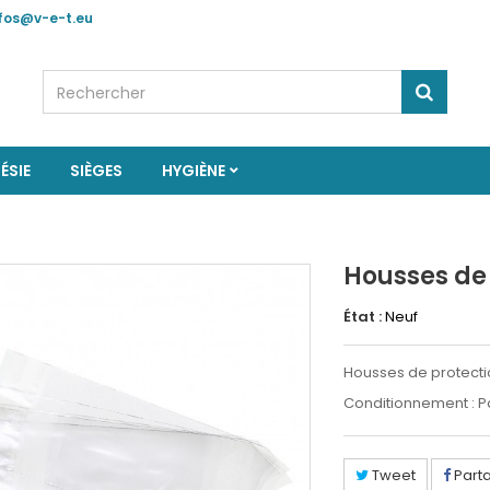
nfos@v-e-t.eu
ÉSIE
SIÈGES
HYGIÈNE
Housses de 
État :
Neuf
Housses de protecti
Conditionnement : 
Tweet
Part