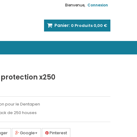
Bienvenue,
Connexion
Panier:
0
Produits
0,00 €
protection x250
on pour le Dentapen
Pack de 250 houses
ager
Google+
Pinterest