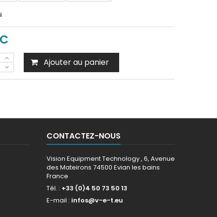
i
TC
Ajouter au panier
CONTACTEZ-NOUS
Vision Equipment Technology , 6, Avenue
des Mateirons 74500 Evian les bains
France
Tél. :
+33 (0)4 50 73 50 13
E-mail :
infos@v-e-t.eu