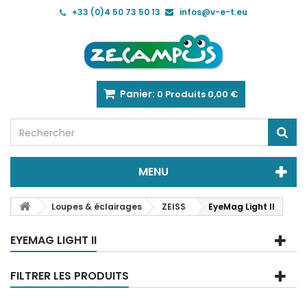
+33 (0)4 50 73 50 13
infos@v-e-t.eu
Panier:
0
Produits
0,00 €
MENU
Loupes & éclairages
ZEISS
EyeMag Light II
EYEMAG LIGHT II
FILTRER LES PRODUITS